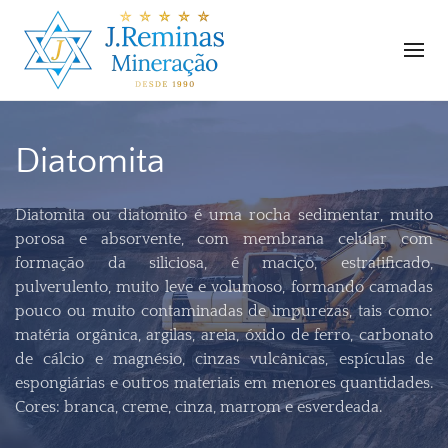
Diatomita
Diatomita ou diatomito é uma rocha sedimentar, muito
porosa e absorvente, com membrana celular com
formação da siliciosa, é maciço, estratificado,
pulverulento, muito leve e volumoso, formando camadas
pouco ou muito contaminadas de impurezas, tais como:
matéria orgânica, argilas, areia, óxido de ferro, carbonato
de cálcio e magnésio, cinzas vulcânicas, espículas de
espongiárias e outros materiais em menores quantidades.
Cores: branca, creme, cinza, marrom e esverdeada.